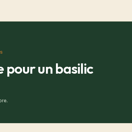
NS
 pour un basilic
ore.