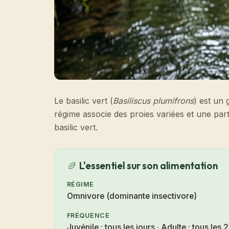
Le basilic vert (
Basiliscus plumifrons
) est un
régime associe des proies variées et une par
basilic vert.
L'essentiel sur son alimentation
RÉGIME
Omnivore (dominante insectivore)
FRÉQUENCE
Juvénile : tous les jours · Adulte : tous les 2